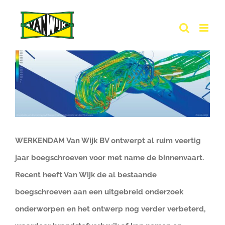
Ga
naar
inhoud
Bekijk
grotere
afbeelding
WERKENDAM Van Wijk BV ontwerpt al ruim veertig
jaar boegschroeven voor met name de binnenvaart.
Recent heeft Van Wijk de al bestaande
boegschroeven aan een uitgebreid onderzoek
onderworpen en het ontwerp nog verder verbeterd,