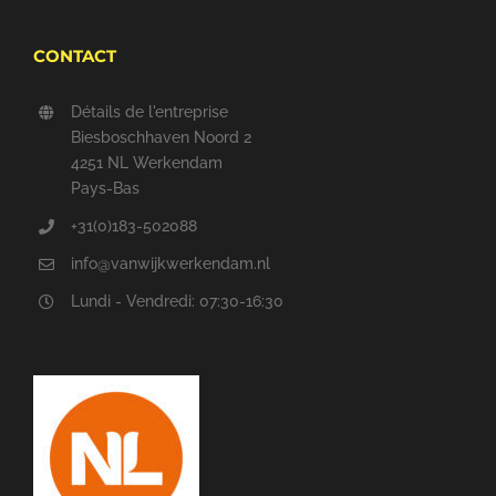
CONTACT
Détails de l'entreprise
Biesboschhaven Noord 2
4251 NL Werkendam
Pays-Bas
+31(0)183-502088
info@vanwijkwerkendam.nl
Lundi - Vendredi: 07:30-16:30